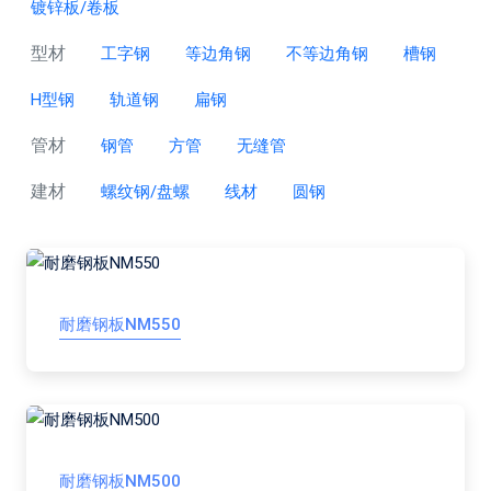
镀锌板/卷板
型材
工字钢
等边角钢
不等边角钢
槽钢
H型钢
轨道钢
扁钢
管材
钢管
方管
无缝管
建材
螺纹钢/盘螺
线材
圆钢
耐磨钢板NM550
耐磨钢板NM500