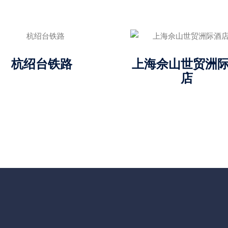
杭绍台铁路
上海佘山世贸洲
店