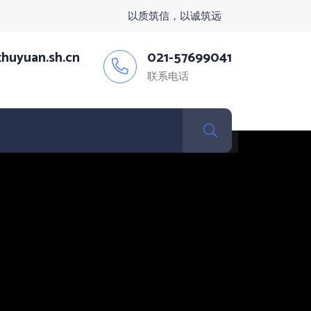
以质筑信，以诚筑远
huyuan.sh.cn
021-57699041
箱
联系电话