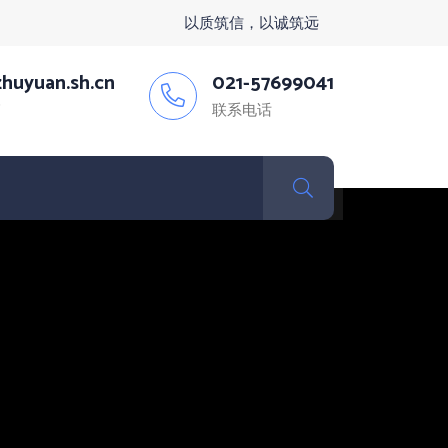
以质筑信，以诚筑远
huyuan.sh.cn
021-57699041
箱
联系电话