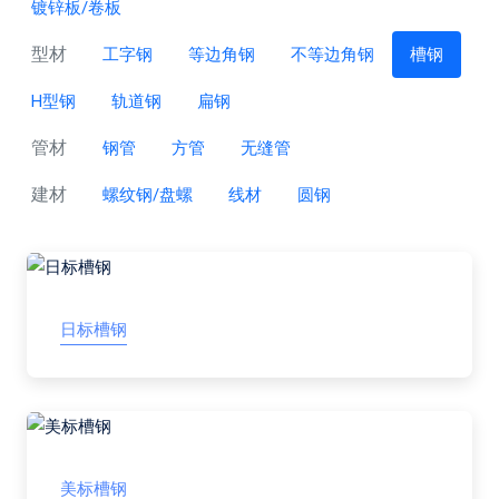
镀锌板/卷板
型材
工字钢
等边角钢
不等边角钢
槽钢
H型钢
轨道钢
扁钢
管材
钢管
方管
无缝管
建材
螺纹钢/盘螺
线材
圆钢
日标槽钢
美标槽钢