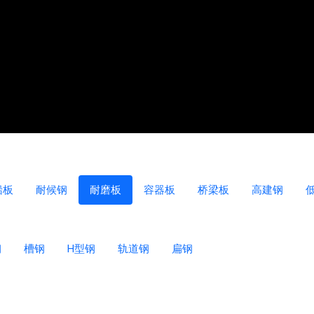
船板
耐候钢
耐磨板
容器板
桥梁板
高建钢
钢
槽钢
H型钢
轨道钢
扁钢