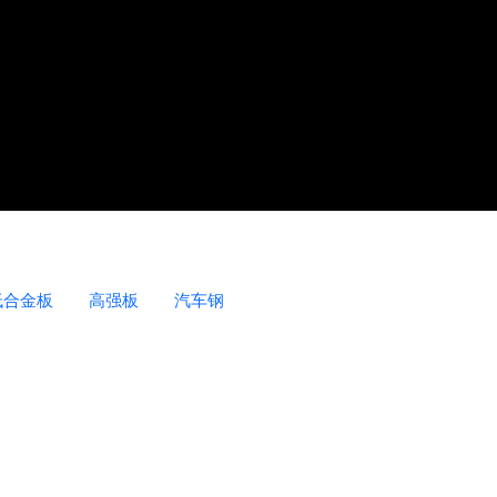
低合金板
高强板
汽车钢