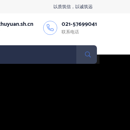
以质筑信，以诚筑远
huyuan.sh.cn
021-57699041
箱
联系电话