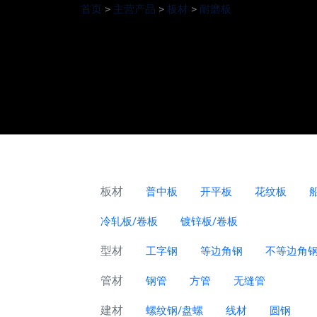
首页
>
主营产品
>
板材
>
耐磨板
板材
普中板
开平板
花纹板
冷轧板/卷板
镀锌板/卷板
型材
工字钢
等边角钢
不等边角
管材
钢管
方管
无缝管
建材
螺纹钢/盘螺
线材
圆钢