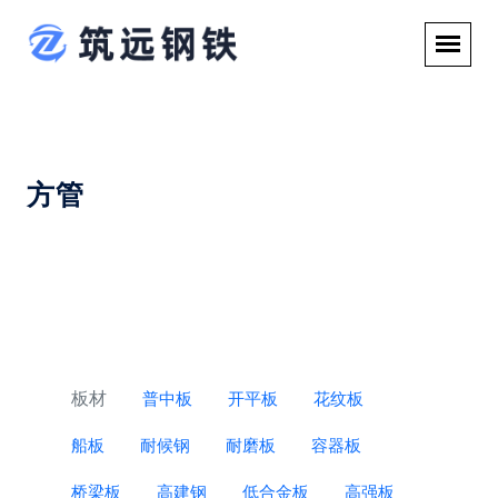
方管
板材
普中板
开平板
花纹板
船板
耐候钢
耐磨板
容器板
桥梁板
高建钢
低合金板
高强板