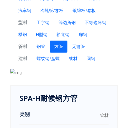
汽车钢
冷轧板/卷板
镀锌板/卷板
型材
工字钢
等边角钢
不等边角钢
槽钢
H型钢
轨道钢
扁钢
管材
钢管
方管
无缝管
建材
螺纹钢/盘螺
线材
圆钢
SPA-H耐候钢方管
类别
管材