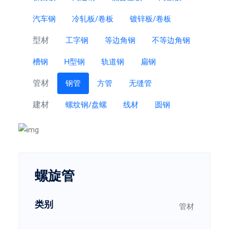
汽车钢
冷轧板/卷板
镀锌板/卷板
型材
工字钢
等边角钢
不等边角钢
槽钢
H型钢
轨道钢
扁钢
管材
钢管
方管
无缝管
建材
螺纹钢/盘螺
线材
圆钢
螺旋管
类别
管材