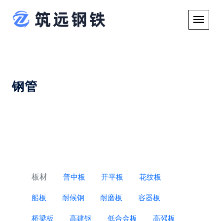
钢管
板材
普中板
开平板
花纹板
船板
耐候钢
耐磨板
容器板
桥梁板
高建钢
低合金板
高强板