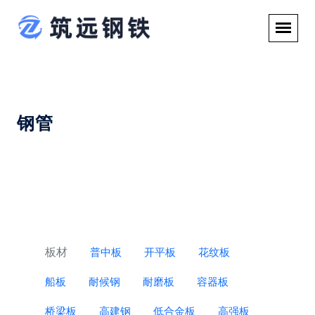
钢管
板材
普中板
开平板
花纹板
船板
耐候钢
耐磨板
容器板
桥梁板
高建钢
低合金板
高强板