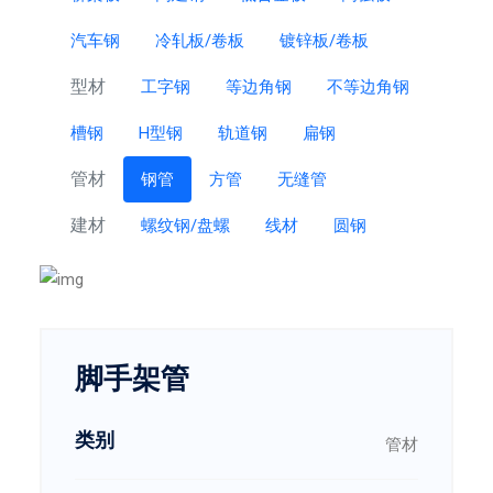
汽车钢
冷轧板/卷板
镀锌板/卷板
型材
工字钢
等边角钢
不等边角钢
槽钢
H型钢
轨道钢
扁钢
管材
钢管
方管
无缝管
建材
螺纹钢/盘螺
线材
圆钢
脚手架管
类别
管材