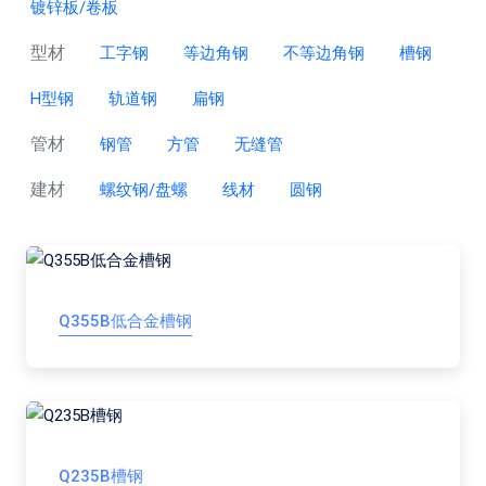
镀锌板/卷板
型材
工字钢
等边角钢
不等边角钢
槽钢
H型钢
轨道钢
扁钢
管材
钢管
方管
无缝管
建材
螺纹钢/盘螺
线材
圆钢
Q355B低合金槽钢
Q235B槽钢