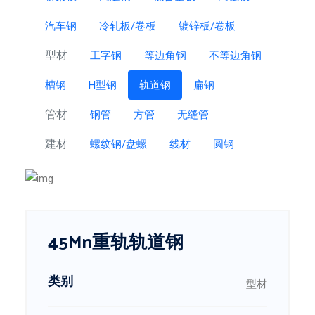
汽车钢
冷轧板/卷板
镀锌板/卷板
型材
工字钢
等边角钢
不等边角钢
槽钢
H型钢
轨道钢
扁钢
管材
钢管
方管
无缝管
建材
螺纹钢/盘螺
线材
圆钢
45Mn重轨轨道钢
类别
型材