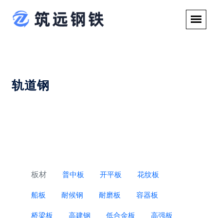
轨道钢
板材
普中板
开平板
花纹板
船板
耐候钢
耐磨板
容器板
桥梁板
高建钢
低合金板
高强板