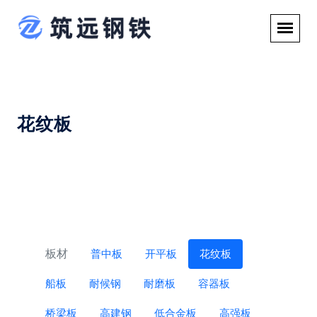
花纹板
板材
普中板
开平板
花纹板
船板
耐候钢
耐磨板
容器板
桥梁板
高建钢
低合金板
高强板