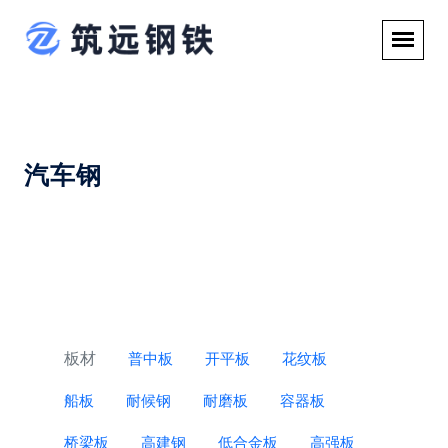
汽车钢
板材
普中板
开平板
花纹板
船板
耐候钢
耐磨板
容器板
桥梁板
高建钢
低合金板
高强板