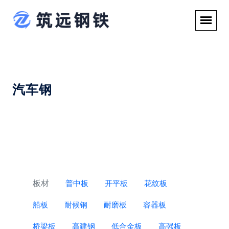
汽车钢
板材
普中板
开平板
花纹板
船板
耐候钢
耐磨板
容器板
桥梁板
高建钢
低合金板
高强板