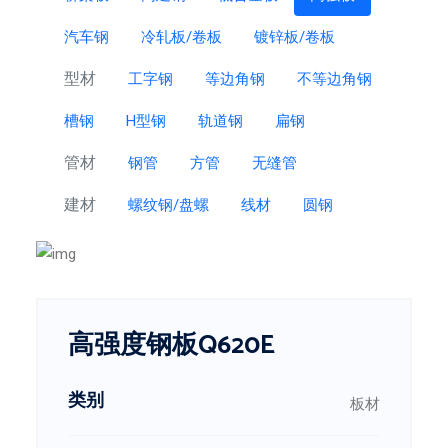
汽车钢
冷轧板/卷板
镀锌板/卷板
型材
工字钢
等边角钢
不等边角钢
槽钢
H型钢
轨道钢
扁钢
管材
钢管
方管
无缝管
建材
螺纹钢/盘螺
线材
圆钢
高强度钢板Q620E
类别
板材