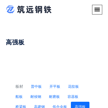
高强板
板材
普中板
开平板
花纹板
船板
耐候钢
耐磨板
容器板
桥梁板
高建钢
低合金板
高强板