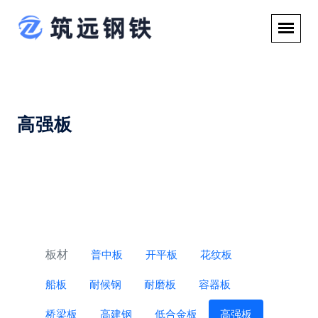
高强板
板材
普中板
开平板
花纹板
船板
耐候钢
耐磨板
容器板
桥梁板
高建钢
低合金板
高强板