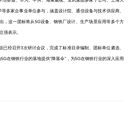
中冶赛迪、华为、中兴、海康威视、宝武集团多家子公司、上海大
学等多家企事业单位参与，涵盖设计院、通信设备与技术供应商、
看出，这一团标将从
5G
设备、钢铁厂设计、生产场景应用等多个方
张立强表示。
组已经召开
3
次研讨会议，完成了标准目录编制、团标单位遴选、
为
5G
在钢铁行业的落地提供“降落伞”，为
5G
在钢铁行业的深入应用