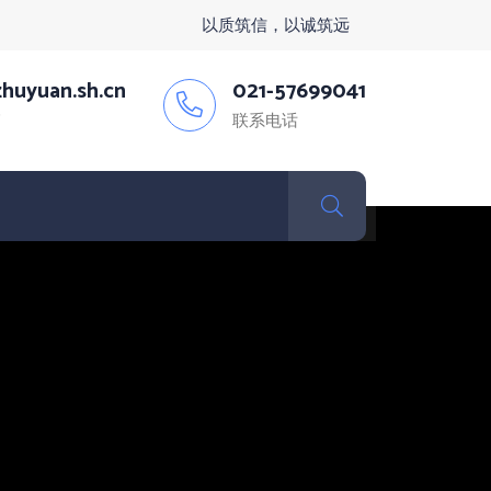
以质筑信，以诚筑远
huyuan.sh.cn
021-57699041
箱
联系电话