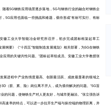
。随着
5G
钢铁应用场景逐步落地，
5G
与钢铁行业的融合对钢铁企
时，
5G
应用也面临一些挑战和难题，亟待形成“有标可实行、有标
安徽工业大学智能冶金研究所召开，初步完成团标框架起草工
发展纲要》《“十四五”智能制造发展规划》相关部署，为
5G
在钢铁
业应用的关键共性问题。”团标起草组成员、安徽工业大学教授张
发展进程中产业热情度最高、创新最活跃、成效最显著的领域之
分
3D
（脏、累、险）岗位离不开人，成为亟待解决的问题。“
5G
旨
业的问题，使钢铁生产对人更友好，与城市更融洽。”张立强告诉
和高速率的特点，可以进一步拉开生产端与操控端的物理距离，并