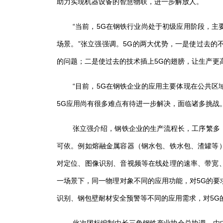
助力实现机器设备的智慧物联，进一步解放人。
“当前，
5G
在钢铁行业尚处于初级应用阶段，主
场景。”张立强强调。
5G
的两大优势，一是使过去的
的问题；二是使过去的技术插上
5G
的翅膀，让生产更
“目前，
5G
在钢铁企业的应用主要体现在公共区
5G
应用尚有很多难点有待进一步解决，面临诸多挑战
张立强介绍，钢铁企业的生产流程长，工序繁多
可依。例如熔融金属容器（钢水包、铁水包、渣罐等
对定位、图像识别、音视频等在线处理的速率、带宽
一场景下，同一物理对象不同的应用功能，对
5G
的要
识别、钢包壁耐材安全预警等不同的应用需求，对
5G